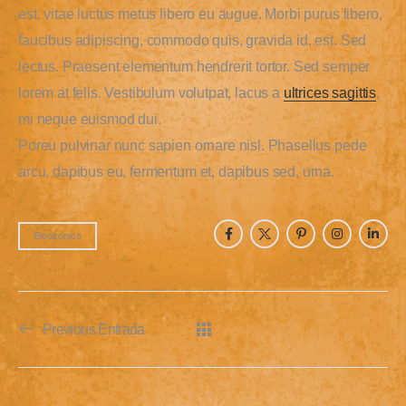
est, vitae luctus metus libero eu augue. Morbi purus libero,
faucibus adipiscing, commodo quis, gravida id, est. Sed
lectus. Praesent elementum hendrerit tortor. Sed semper
lorem at felis. Vestibulum volutpat, lacus a
ultrices sagittis
,
mi neque euismod dui.
Poreu pulvinar nunc sapien ornare nisl. Phasellus pede
arcu, dapibus eu, fermentum et, dapibus sed, urna.
Electronics
Previous Entrada