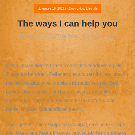
diciembre 16, 2021
in
Electronics
,
Lifestyle
The ways I can help you
admin
0
Like Post
0
Comment
Lorem ipsum dolor sit amet, consectetuer adipiscing elit.
Phasellus hendrerit. Pellentesque aliquet nibh nec urna. In
nisi neque, aliquet vel, dapibus id, mattis vel, nisi. Sed
pretium, ligula sollicitudin laoreet viverra, tortor libero
sodales leo, eget blandit nunc tortor eu nibh. Nullam
mollis. Ut justo. Suspendisse potenti.
Sed egestas, ante et vulputate volutpat, eros pede semper
est, vitae luctus metus libero eu augue. Morbi purus libero,