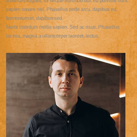
a ultrices sagittis, mi neque euismod dui, eu pulvinar nunc
sapien ornare nisl. Phasellus pede arcu, dapibus eu,
fermentum et, dapibus sed.
Morbi interdum mollis sapien. Sed ac risus. Phasellus
lacinia, magna a ullamcorper laoreet, lectus.