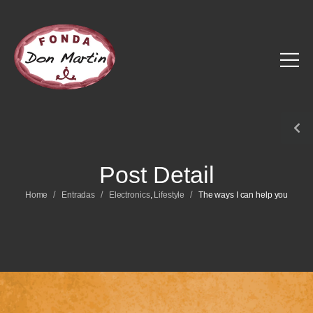
Post Detail
/
/
/
Home
Entradas
Electronics
,
Lifestyle
The ways I can help you