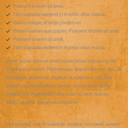
Praesent id enim sit amet.
Tdio vulputate eleifend in in tortor. ellus massa.
Massa ristique sit amet condim vel
Dilisis Facilisis quis sapien. Praesent id enim sit amet
Praesent id enim sit amet.
Tdio vulputate eleifend in in tortor. ellus massa.
Lorem ipsum dolor sit amet, consectetuer adipiscing elit.
Phasellus hendrerit. Pellentesque aliquet nibh nec urna. In
nisi neque, aliquet vel, dapibus id, mattis vel, nisi. Sed
pretium, ligula sollicitudin laoreet viverra, tortor libero
sodales leo, eget blandit nunc tortor eu nibh. Nullam
mollis. Ut justo. Suspendisse potenti.
Sed egestas, ante et vulputate volutpat, eros pede semper