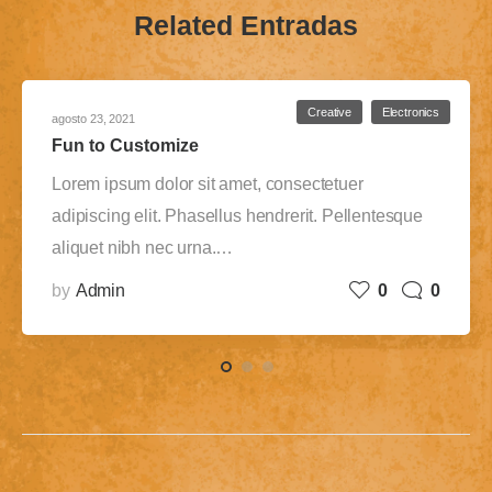
Related Entradas
Creative
Electronics
agosto 23, 2021
Fun to Customize
Lorem ipsum dolor sit amet, consectetuer
adipiscing elit. Phasellus hendrerit. Pellentesque
aliquet nibh nec urna.…
by
Admin
0
0